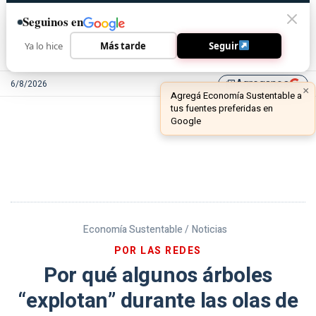
Seguinos en
Ya lo hice
Más tarde
Seguir
Agreganos
6/8/2026
library_add
Economía Sustentable /
Noticias
POR LAS REDES
Por qué algunos árboles
“explotan” durante las olas de