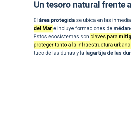
Un tesoro natural frente 
El
área protegida
se ubica en las inmedia
del Mar
e incluye formaciones de
médano
Estos ecosistemas son
claves para
miti
proteger tanto a la infraestructura urban
tuco de las dunas y la
lagartija de las du