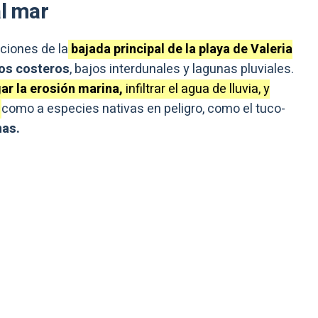
al mar
ciones de la
bajada principal de la playa de Valeria
s costeros
, bajos interdunales y lagunas pluviales.
gar la erosión marina,
infiltrar el agua de lluvia, y
a
como a especies nativas en peligro, como el tuco-
nas.