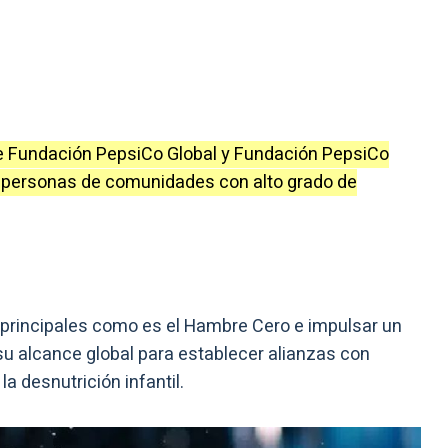
e Fundación PepsiCo Global y Fundación PepsiCo
 personas de comunidades con alto grado de
s principales como es el Hambre Cero e impulsar un
su alcance global para establecer alianzas con
la desnutrición infantil.