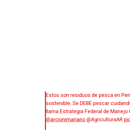
Estos son residuos de pesca en Península Valdés HOY. La producción DEBE ser
sostenible. Se DEBE pescar cuidando
llama Estrategia Federal de Manejo 
@arcionimariano
@AgriculturaAR
pi