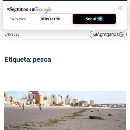
Seguinos en
Ya lo hice
Más tarde
Seguir
Agreganos
6/8/2026
library_add
Etiqueta:
pesca