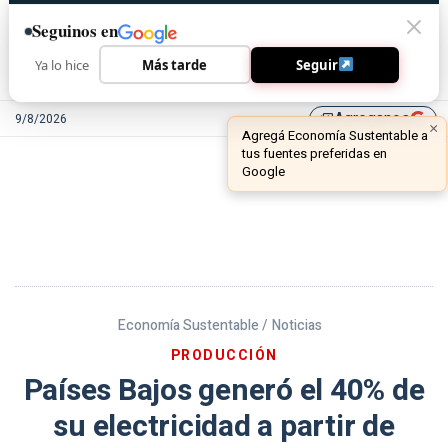
Seguinos en
Ya lo hice
Más tarde
Seguir
Agreganos
9/8/2026
library_add
Economía Sustentable /
Noticias
PRODUCCIÓN
Países Bajos generó el 40% de
su electricidad a partir de