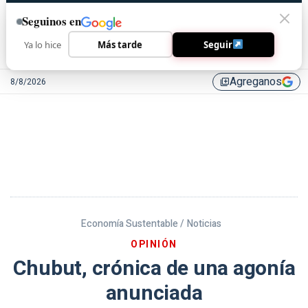
Seguinos en
Ya lo hice
Más tarde
Seguir
Agreganos
8/8/2026
library_add
Economía Sustentable /
Noticias
OPINIÓN
Chubut, crónica de una agonía
anunciada