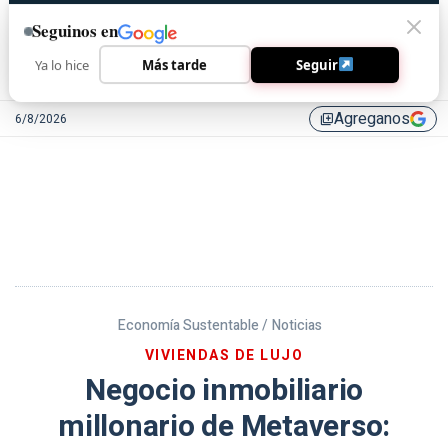
Seguinos en
Ya lo hice
Más tarde
Seguir
Agreganos
6/8/2026
library_add
Economía Sustentable /
Noticias
VIVIENDAS DE LUJO
Negocio inmobiliario
millonario de Metaverso: