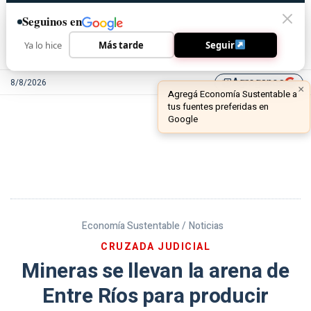
Seguinos en
Ya lo hice
Más tarde
Seguir
Agreganos
8/8/2026
library_add
Economía Sustentable /
Noticias
CRUZADA JUDICIAL
Mineras se llevan la arena de
Entre Ríos para producir