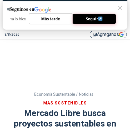
Seguinos en
Ya lo hice
Más tarde
Seguir
Agreganos
8/8/2026
library_add
Economía Sustentable /
Noticias
MÁS SOSTENIBLES
Mercado Libre busca
proyectos sustentables en