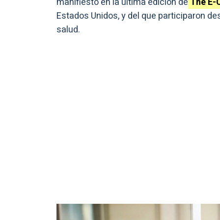
manifiesto en la última edición de
The E-C
Estados Unidos, y del que participaron d
salud.