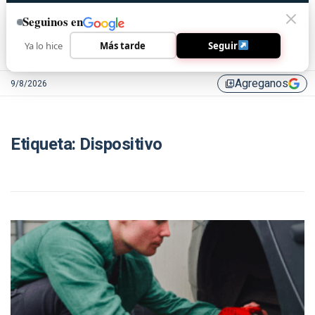
Seguinos en
Ya lo hice
Más tarde
Seguir
Agreganos
9/8/2026
library_add
Etiqueta:
Dispositivo