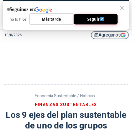
Seguinos en
Ya lo hice
Más tarde
Seguir
Agreganos
10/8/2026
library_add
Economía Sustentable /
Noticias
FINANZAS SUSTENTABLES
Los 9 ejes del plan sustentable
de uno de los grupos