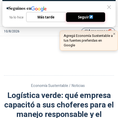
Seguinos en
Ya lo hice
Más tarde
Seguir
Agreganos
10/8/2026
library_add
Economía Sustentable /
Noticias
Logística verde: qué empresa
capacitó a sus choferes para el
manejo responsable y el