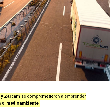
 y Zarcam
se comprometieron a emprender
n el
medioambiente
.