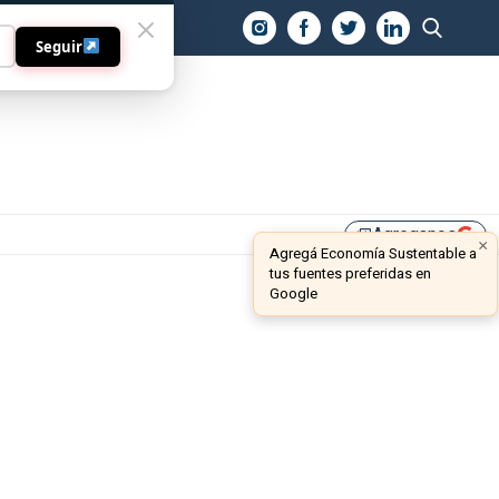
O
Seguir
Agreganos
library_add
×
Agregá Economía Sustentable a
tus fuentes preferidas en
Google