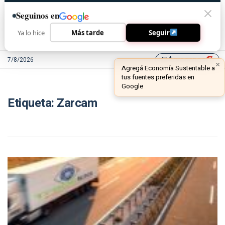
Seguinos en
Ya lo hice
Más tarde
Seguir
Agreganos
7/8/2026
library_add
×
Agregá Economía Sustentable a
tus fuentes preferidas en
Google
Etiqueta:
Zarcam