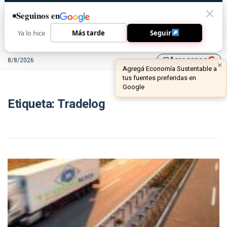
Seguinos en
Ya lo hice
Más tarde
Seguir
Agreganos
8/8/2026
library_add
×
Agregá Economía Sustentable a
tus fuentes preferidas en
Google
Etiqueta:
Tradelog