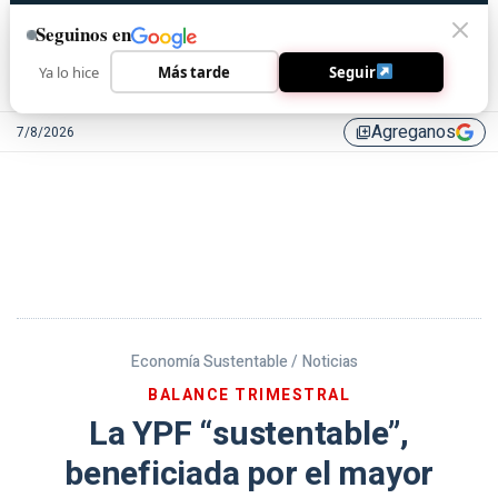
Seguinos en
Ya lo hice
Más tarde
Seguir
Agreganos
7/8/2026
library_add
Economía Sustentable /
Noticias
BALANCE TRIMESTRAL
La YPF “sustentable”,
beneficiada por el mayor