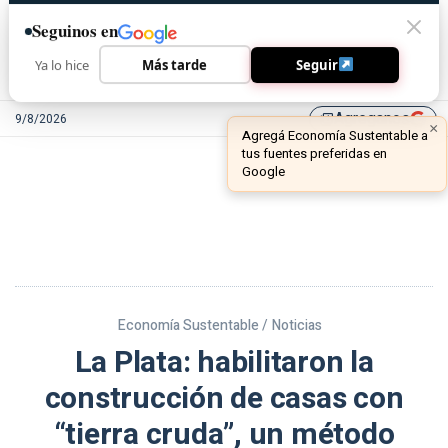
Seguinos en
Ya lo hice
Más tarde
Seguir
Agreganos
9/8/2026
library_add
Economía Sustentable /
Noticias
La Plata: habilitaron la
construcción de casas con
“tierra cruda”, un método