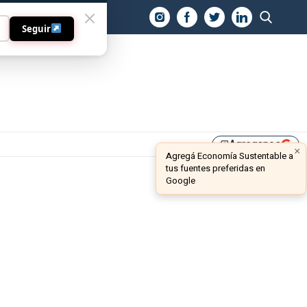
O
Seguir
Agreganos
library_add
×
Agregá Economía Sustentable a
tus fuentes preferidas en
Google