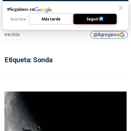
Seguinos en
Ya lo hice
Más tarde
Seguir
Agreganos
9/8/2026
library_add
Etiqueta:
Sonda