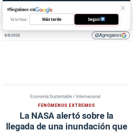
Seguinos en
Ya lo hice
Más tarde
Seguir
Agreganos
8/8/2026
library_add
Economía Sustentable /
Internacional
FENÓMENOS EXTREMOS
La NASA alertó sobre la
llegada de una inundación que