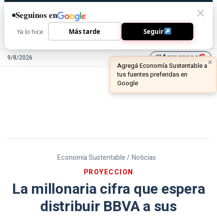
Seguinos en
Ya lo hice
Más tarde
Seguir
Agreganos
9/8/2026
library_add
Economía Sustentable /
Noticias
PROYECCION
La millonaria cifra que espera
distribuir BBVA a sus