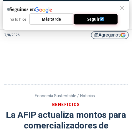
Seguinos en
Ya lo hice
Más tarde
Seguir
Agreganos
7/8/2026
library_add
Economía Sustentable /
Noticias
BENEFICIOS
La AFIP actualiza montos para
comercializadores de