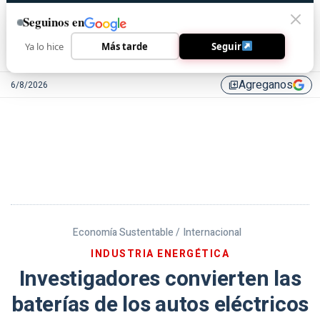
Seguinos en
Ya lo hice
Más tarde
Seguir
Agreganos
6/8/2026
library_add
Economía Sustentable /
Internacional
INDUSTRIA ENERGÉTICA
Investigadores convierten las
baterías de los autos eléctricos