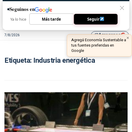
Seguinos en
Ya lo hice
Más tarde
Seguir
Agreganos
7/8/2026
library_add
×
Agregá Economía Sustentable a
tus fuentes preferidas en
Google
Etiqueta:
Industria energética