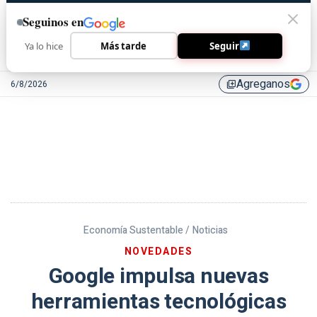
Seguinos en
Ya lo hice
Más tarde
Seguir
Agreganos
6/8/2026
library_add
Economía Sustentable /
Noticias
NOVEDADES
Google impulsa nuevas
herramientas tecnológicas