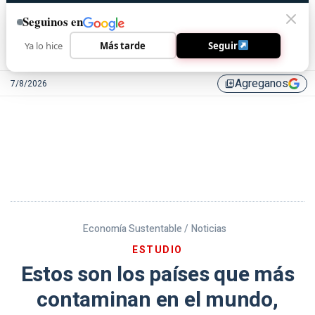
Seguinos en
Ya lo hice
Más tarde
Seguir
Agreganos
7/8/2026
library_add
Economía Sustentable /
Noticias
ESTUDIO
Estos son los países que más
contaminan en el mundo,