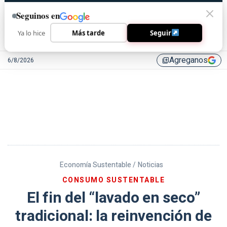
Seguinos en
Ya lo hice
Más tarde
Seguir
Agreganos
6/8/2026
library_add
Economía Sustentable /
Noticias
CONSUMO SUSTENTABLE
El fin del “lavado en seco”
tradicional: la reinvención de