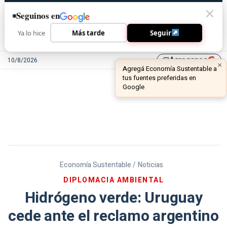
Seguinos en
Ya lo hice
Más tarde
Seguir
Agreganos
10/8/2026
library_add
Economía Sustentable /
Noticias
DIPLOMACIA AMBIENTAL
Hidrógeno verde: Uruguay
cede ante el reclamo argentino