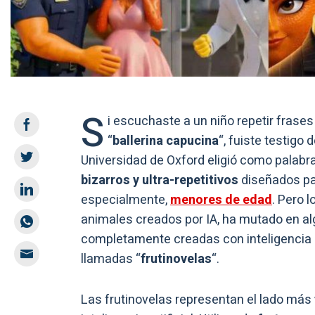
S
i escuchaste a un niño repetir frases
“
ballerina capucina
“, fuiste testigo 
Universidad de Oxford eligió como palabr
bizarros y ultra-repetitivos
diseñados par
especialmente,
menores de edad
. Pero 
animales creados por IA, ha mutado en a
completamente creadas con inteligencia ar
llamadas “
frutinovelas
“.
Las frutinovelas representan el lado más