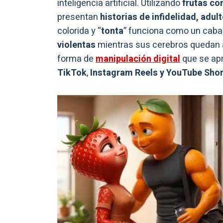
inteligencia artificial. Utilizando
frutas co
presentan
historias de infidelidad, adul
colorida y “
tonta
” funciona como un cabal
violentas
mientras sus cerebros quedan a
forma de
manipulación digital
que se apr
TikTok
,
Instagram Reels y YouTube Shor