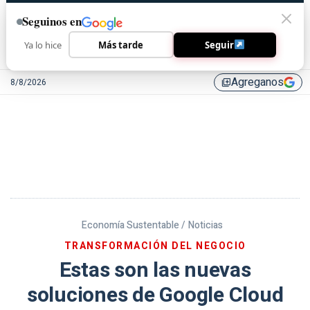
Seguinos en
Ya lo hice
Más tarde
Seguir
Agreganos
8/8/2026
library_add
Economía Sustentable /
Noticias
TRANSFORMACIÓN DEL NEGOCIO
Estas son las nuevas
soluciones de Google Cloud