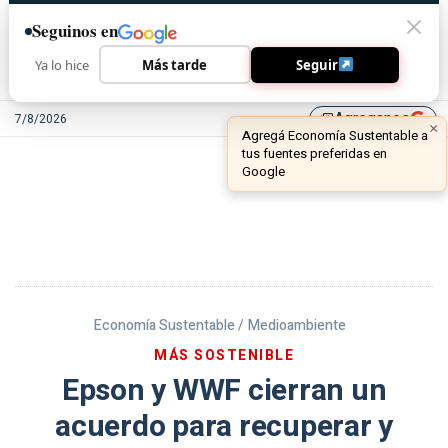
Seguinos en
Ya lo hice
Más tarde
Seguir
Agreganos
7/8/2026
library_add
Economía Sustentable /
Medioambiente
MÁS SOSTENIBLE
Epson y WWF cierran un
acuerdo para recuperar y