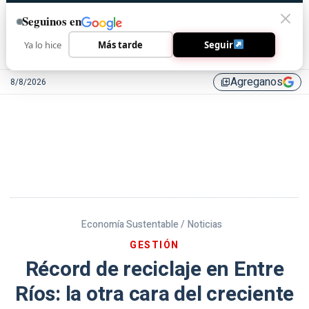
Seguinos en
Ya lo hice
Más tarde
Seguir
Agreganos
8/8/2026
library_add
Economía Sustentable /
Noticias
GESTIÓN
Récord de reciclaje en Entre
Ríos: la otra cara del creciente