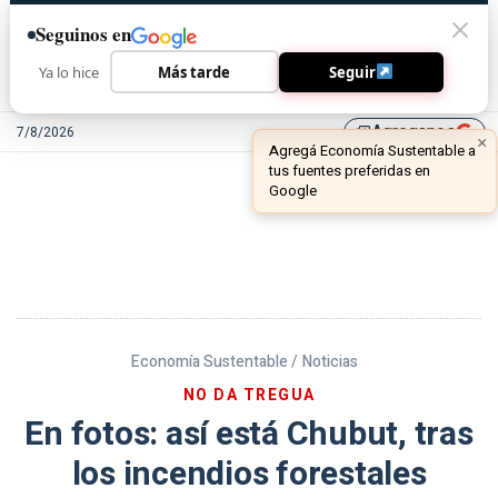
Seguinos en
Ya lo hice
Más tarde
Seguir
Agreganos
7/8/2026
library_add
Economía Sustentable /
Noticias
NO DA TREGUA
En fotos: así está Chubut, tras
los incendios forestales