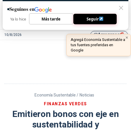
Seguinos en
Ya lo hice
Más tarde
Seguir
Agreganos
10/8/2026
library_add
Economía Sustentable /
Noticias
FINANZAS VERDES
Emitieron bonos con eje en
sustentabilidad y