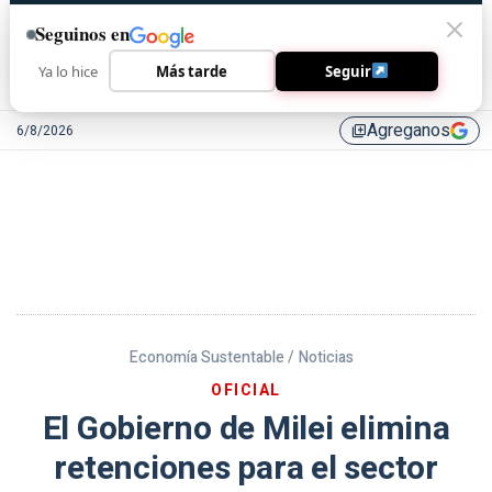
Seguinos en
Ya lo hice
Más tarde
Seguir
Agreganos
6/8/2026
library_add
Economía Sustentable /
Noticias
OFICIAL
El Gobierno de Milei elimina
retenciones para el sector