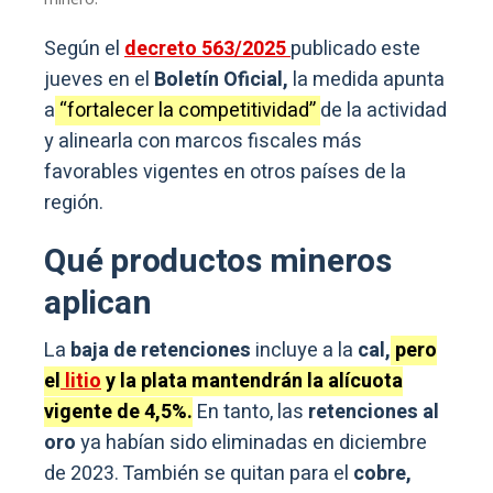
Según el
decreto 563/2025
publicado este
jueves en el
Boletín Oficial,
la medida apunta
a
“fortalecer la competitividad”
de la actividad
y alinearla con marcos fiscales más
favorables vigentes en otros países de la
región.
Qué productos mineros
aplican
La
baja de retenciones
incluye a la
cal,
pero
el
litio
y la plata mantendrán la alícuota
vigente de 4,5%.
En tanto, las
retenciones al
oro
ya habían sido eliminadas en diciembre
de 2023. También se quitan para el
cobre,