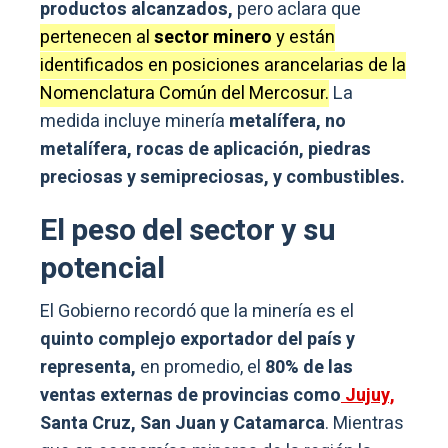
productos alcanzados,
pero aclara que
pertenecen al
sector minero
y están
identificados en posiciones arancelarias de la
Nomenclatura Común del Mercosur.
La
medida incluye minería
metalífera, no
metalífera, rocas de aplicación, piedras
preciosas y semipreciosas, y combustibles.
El peso del sector y su
potencial
El Gobierno recordó que la minería es el
quinto complejo exportador del país y
representa,
en promedio, el
80% de las
ventas externas de provincias como
Jujuy,
Santa Cruz, San Juan y Catamarca
. Mientras