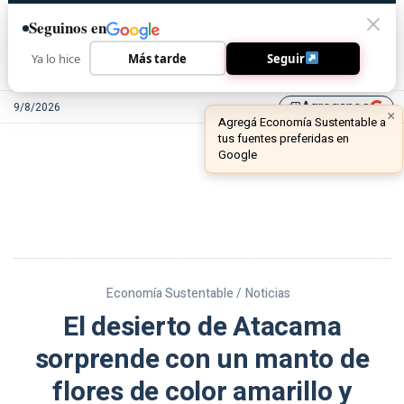
Seguinos en
Ya lo hice
Más tarde
Seguir
Agreganos
9/8/2026
library_add
Economía Sustentable /
Noticias
El desierto de Atacama
sorprende con un manto de
flores de color amarillo y