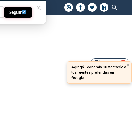
O
Seguir
Agreganos
library_add
×
Agregá Economía Sustentable a
tus fuentes preferidas en
Google