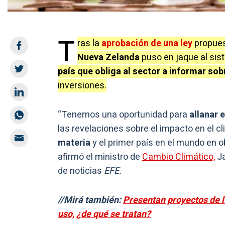
T
ras la
aprobación de una ley
propuest
Nueva Zelanda
puso en jaque al sist
país que obliga al sector a informar s
inversiones.
“Tenemos una oportunidad para
allanar 
las revelaciones sobre el impacto en el c
materia
y el primer país en el mundo en ob
afirmó el ministro de
Cambio Climático,
Ja
de noticias
EFE.
//Mirá también:
Presentan proyectos de l
uso, ¿de qué se tratan?