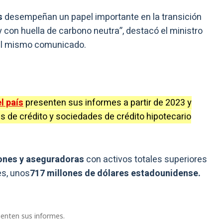
s
desempeñan un papel importante en la transición
 con huella de carbono neutra”, destacó el ministro
 el mismo comunicado.
l país
presenten sus informes a partir de 2023 y
s de crédito y sociedades de crédito hipotecario
ones y aseguradoras
con activos totales superiores
es, unos
717 millones de dólares estadounidense.
senten sus informes.