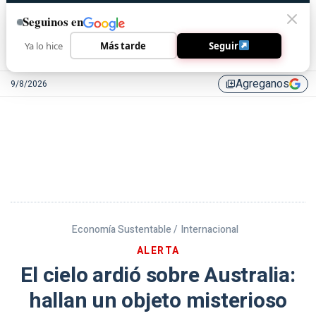
Seguinos en
Ya lo hice
Más tarde
Seguir
Agreganos
9/8/2026
library_add
Economía Sustentable /
Internacional
ALERTA
El cielo ardió sobre Australia:
hallan un objeto misterioso