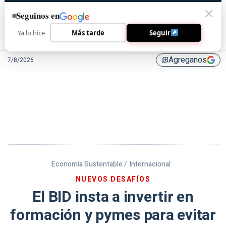
Seguinos en
Ya lo hice
Más tarde
Seguir
Agreganos
7/8/2026
library_add
Economía Sustentable /
Internacional
NUEVOS DESAFÍOS
El BID insta a invertir en
formación y pymes para evitar