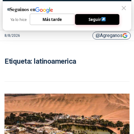
Seguinos en
Ya lo hice
Más tarde
Seguir
Agreganos
8/8/2026
library_add
Etiqueta:
latinoamerica