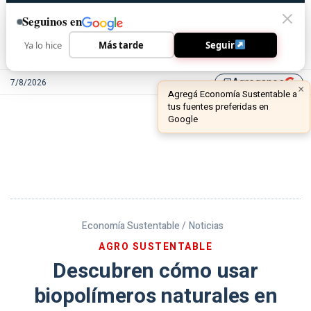
Seguinos en
Ya lo hice
Más tarde
Seguir
Agreganos
7/8/2026
library_add
Economía Sustentable /
Noticias
AGRO SUSTENTABLE
Descubren cómo usar
biopolímeros naturales en