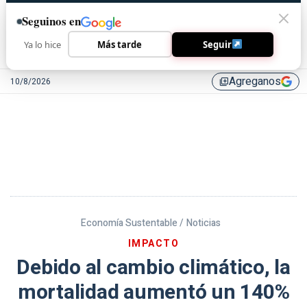
Seguinos en
Ya lo hice
Más tarde
Seguir
Agreganos
10/8/2026
library_add
Economía Sustentable /
Noticias
IMPACTO
Debido al cambio climático, la
mortalidad aumentó un 140%