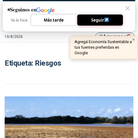
Seguinos en
Ya lo hice
Más tarde
Seguir
Agreganos
10/8/2026
library_add
×
Agregá Economía Sustentable a
tus fuentes preferidas en
Google
Etiqueta:
Riesgos