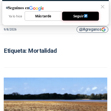
Seguinos en
Ya lo hice
Más tarde
Seguir
Agreganos
9/8/2026
library_add
Etiqueta:
Mortalidad