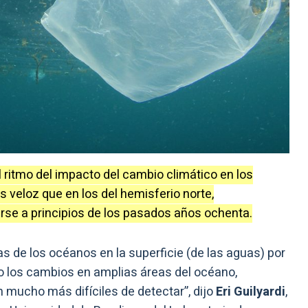
 ritmo del impacto del cambio climático en los
veloz que en los del hemisferio norte,
se a principios de los pasados años ochenta.
 de los océanos en la superficie (de las aguas) por
o los cambios en amplias áreas del océano,
 mucho más difíciles de detectar”, dijo
Eri Guilyardi
,