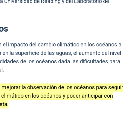
la Universidad de Reading y del Laboratorio de
os
n el impacto del cambio climático en los océanos a
en la superficie de las aguas, el aumento del nivel
undidades de los océanos dada las dificultades para
l.
e mejorar la observación de los océanos para seguir
 climático en los océanos y poder anticipar con
eta.