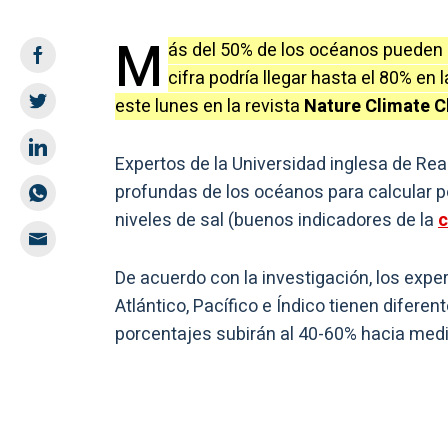
M
ás del 50% de los océanos pueden e
cifra podría llegar hasta el 80% e
este lunes en la revista
Nature Climate 
Expertos de la Universidad inglesa de Re
profundas de los océanos para calcular p
niveles de sal (buenos indicadores de la
c
De acuerdo con la investigación, los exp
Atlántico, Pacífico e Índico tienen diferen
porcentajes subirán al 40-60% hacia media