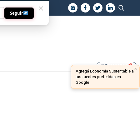
O
Seguir
Agreganos
library_add
×
Agregá Economía Sustentable a
tus fuentes preferidas en
Google