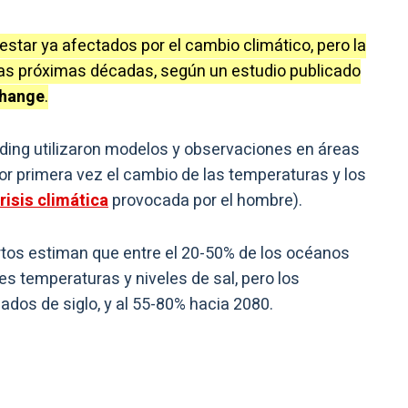
star ya afectados por el cambio climático, pero la
n las próximas décadas, según un estudio publicado
Change
.
ading utilizaron modelos y observaciones en áreas
or primera vez el cambio de las temperaturas y los
risis climática
provocada por el hombre).
ertos estiman que entre el 20-50% de los océanos
tes temperaturas y niveles de sal, pero los
dos de siglo, y al 55-80% hacia 2080.