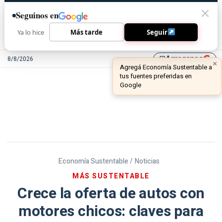
Seguinos en
Ya lo hice
Más tarde
Seguir
Agreganos
8/8/2026
library_add
Economía Sustentable /
Noticias
MÁS SUSTENTABLE
Crece la oferta de autos con
motores chicos: claves para