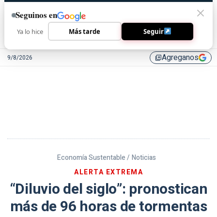
Seguinos en
Ya lo hice
Más tarde
Seguir
Agreganos
9/8/2026
library_add
Economía Sustentable /
Noticias
ALERTA EXTREMA
“Diluvio del siglo”: pronostican
más de 96 horas de tormentas