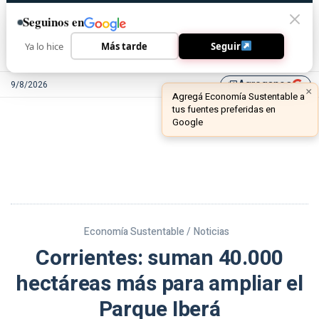
Seguinos en
Ya lo hice
Más tarde
Seguir
Agreganos
9/8/2026
library_add
Economía Sustentable /
Noticias
Corrientes: suman 40.000
hectáreas más para ampliar el
Parque Iberá